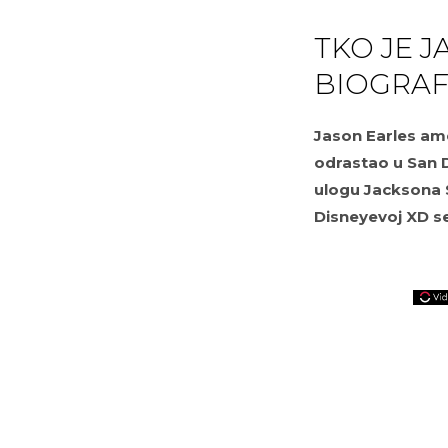
TKO JE 
BIOGRAFI
Jason Earles amer
odrastao u San D
ulogu Jacksona 
Disneyevoj XD ser