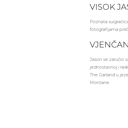
VISOK J
Poznata suigračic
fotografijama prili
VJENČAN
Jason se zaručio 
jednostavnoj i ras
The Garland u jeze
Montane.