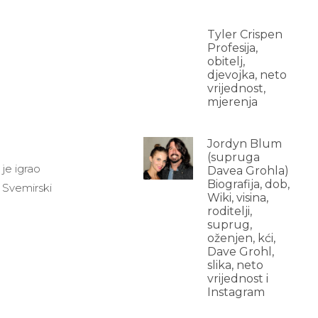
Tyler Crispen
Profesija,
obitelj,
djevojka, neto
vrijednost,
mjerenja
Jordyn Blum
(supruga
je igrao
Davea Grohla)
Biografija, dob,
u Svemirski
Wiki, visina,
roditelji,
suprug,
oženjen, kći,
Dave Grohl,
slika, neto
vrijednost i
Instagram