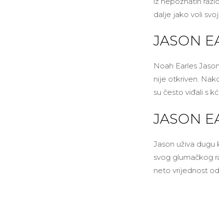
iz nepoznatih raz
dalje jako voli sv
JASON E
Noah Earles Jason
nije otkriven. Nak
su često viđali s kć
JASON E
Jason uživa dugu ka
svog glumačkog ra
neto vrijednost od 