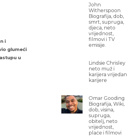
John
Witherspoon
Biografija, dob,
smrt, supruga,
djeca, neto
vrijednost,
filmovi i TV
n i
emisije.
vio glumeći
nastupu u
Lindsie Chrisley
neto muž i
karijera vrijedan
karijere
Omar Gooding
Biografija, Wiki,
dob, visina,
supruga,
obitelj, neto
vrijednost,
plaće i filmovi