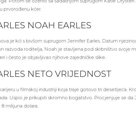
loga. Potom se oženio sa sadašnjom suprugom Katie Drysten 2
oju prvorođenu kćer.
ARLES NOAH EARLES
ova je kći s bivšom suprugom Jennifer Earles. Datum njezino
on razvoda roditelja, Noah je stavljena pod skrbništvo svoje 
eri i često je objavljivao njihove zajedničke slike.
ARLES NETO VRIJEDNOST
rijeru u filmskoj industriji koja traje gotovo tri desetljeća. K
da. Uspio je prikupiti skromno bogatstvo. Procjenjuje se da
8 milijuna dolara.