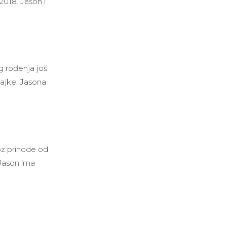
018. Jason i
g rođenja još
majke. Jasona
roz prihode od
 Jason ima