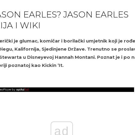
JASON EARLES? JASON EARLES
JA I WIKI
ički je glumac, komičar i borilački umjetnik koji je rođe
iegu, Kalifornija, Sjedinjene Države. Trenutno se prosla
Stewarta u Disneyevoj Hannah Montani. Poznat je i po 
iji poznatoj kao Kickin ’It.
ad