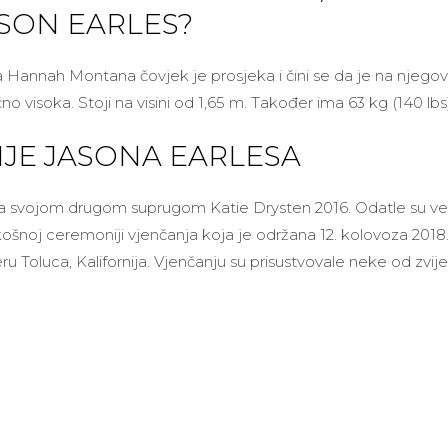
ASON EARLES?
a Hannah Montana čovjek je prosjeka i čini se da je na njego
čno visoka. Stoji na visini od 1,65 m. Također ima 63 kg (140 lbs)
JE JASONA EARLESA
sa svojom drugom suprugom Katie Drysten 2016. Odatle su vez
košnoj ceremoniji vjenčanja koja je održana 12. kolovoza 2018.
ru Toluca, Kalifornija. Vjenčanju su prisustvovale neke od zv