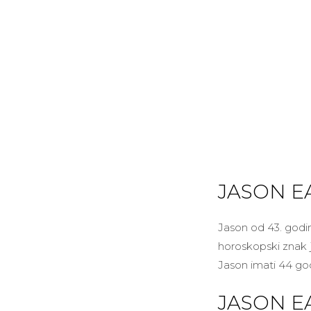
JASON E
Jason od 43. godin
horoskopski znak j
Jason imati 44 god
JASON EA