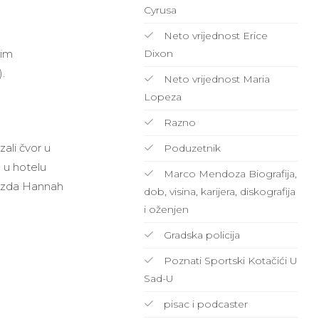
Cyrusa
Neto vrijednost Erice
vim
Dixon
.
Neto vrijednost Maria
Lopeza
Razno
ali čvor u
Poduzetnik
 u hotelu
Marco Mendoza Biografija,
ijezda Hannah
dob, visina, karijera, diskografija
i oženjen
Gradska policija
Poznati Sportski Kotačići U
Sad-U
pisac i podcaster