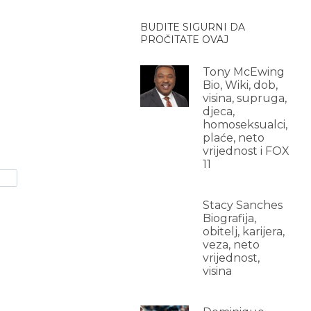
BUDITE SIGURNI DA
PROČITATE OVAJ
Tony McEwing
Bio, Wiki, dob,
visina, supruga,
djeca,
homoseksualci,
plaće, neto
vrijednost i FOX
11
Stacy Sanches
Biografija,
obitelj, karijera,
veza, neto
vrijednost,
visina