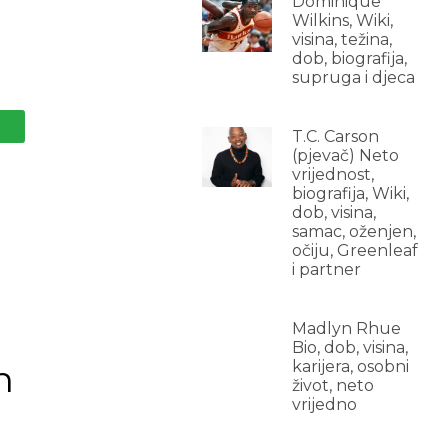
Dominique
Wilkins, Wiki,
visina, težina,
dob, biografija,
supruga i djeca
T.C. Carson
(pjevač) Neto
vrijednost,
biografija, Wiki,
dob, visina,
samac, oženjen,
očiju, Greenleaf
i partner
Madlyn Rhue
Bio, dob, visina,
h
karijera, osobni
život, neto
vrijedno