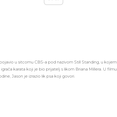
pojavio u sitcomu CBS-a pod nazivom Still Standing, u kojem 
grača karata koji je bio prijatelj s likom Briana Millera. U film
godine, Jason je izrazio lik psa koji govori.