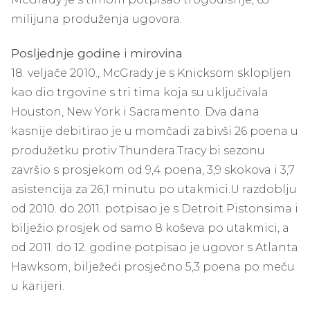
milijuna produženja ugovora.
Posljednje godine i mirovina
18. veljače 2010., McGrady je s Knicksom sklopljen
kao dio trgovine s tri tima koja su uključivala
Houston, New York i Sacramento. Dva dana
kasnije debitirao je u momčadi zabivši 26 poena u
produžetku protiv Thundera.
Tracy bi sezonu
završio s prosjekom od 9,4 poena, 3,9 skokova i 3,7
asistencija za 26,1 minutu po utakmici.
U razdoblju
od 2010. do 2011. potpisao je s Detroit Pistonsima i
bilježio prosjek od samo 8 koševa po utakmici, a
od 2011. do 12. godine potpisao je ugovor s Atlanta
Hawksom, bilježeći prosječno 5,3 poena po meču
u karijeri.