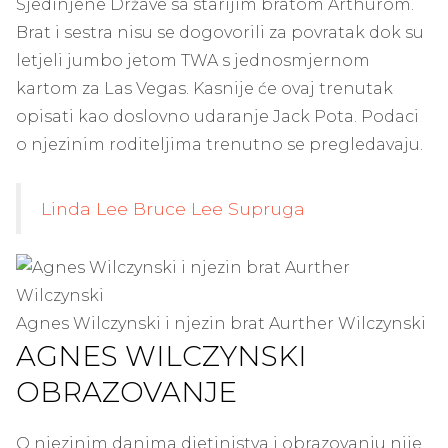
Sjedinjene Države sa starijim bratom Arthurom.
Brat i sestra nisu se dogovorili za povratak dok su
letjeli jumbo jetom TWA s jednosmjernom
kartom za Las Vegas. Kasnije će ovaj trenutak
opisati kao doslovno udaranje Jack Pota. Podaci
o njezinim roditeljima trenutno se pregledavaju.
Linda Lee Bruce Lee Supruga
Agnes Wilczynski i njezin brat Aurther Wilczynski
AGNES WILCZYNSKI
OBRAZOVANJE
O njezinim danima djetinjstva i obrazovanju nije