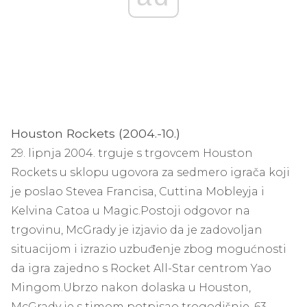
Houston Rockets (2004.-10.)
29. lipnja 2004. trguje s trgovcem Houston
Rockets u sklopu ugovora za sedmero igrača koji
je poslao Stevea Francisa, Cuttina Mobleyja i
Kelvina Catoa u Magic.
Postoji odgovor na
trgovinu, McGrady je izjavio da je zadovoljan
situacijom i izrazio uzbuđenje zbog mogućnosti
da igra zajedno s Rocket All-Star centrom Yao
Mingom.
Ubrzo nakon dolaska u Houston,
McGrady je s timom potpisao trogodišnje, 63