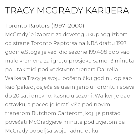
TRACY MCGRADY KARIJERA
Toronto Raptors (1997–2000)
McGrady je izabran za devetog ukupnog izbora
od strane Toronto Raptorsa na NBA draftu 1997.
godine.
Stoga je veći dio sezone 1997–98 dobivao
malo vremena za igru, u prosjeku samo 13 minuta
po utakmici pod vodstvom trenera Darrella
Walkera.
Tracy je svoju početničku godinu opisao
kao 'pakao', osjeća se usamljeno u Torontu i spava
do 20 sati dnevno. Kasno u sezoni, Walker je dao
ostavku, a počeo je igrati više pod novim
trenerom Butchom Carterom, koji je pristao
povećati McGradyjeve minute pod uvjetom da
McGrady poboljša svoju radnu etiku.