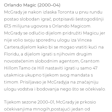
Orlando Magic (2000–04)
McGrady je nakon izlaska Toronta u prvu rundu
postao slobodan igrač, potpisavši šestogodišnji
67,5 milijuna ugovora s Orlando Magicom.
McGrady se odlučio dijelom pridružiti Magicu jer
nije volio svoju sporednu ulogu iza Vincea
Cartera,
dijelom kako bi se mogao vratiti kući na
Floridu, a dijelom igrati s njihovim drugim
novostečenim slobodnim agentom, Grantom
Hillom.
Tamo će Hill nastaviti igrati u samo 47
utakmica ukupno tijekom svog mandata s
timom. Prisiljavao je McGradyja na značajniju
ulogu vodstva i bodovanja nego što se očekivalo.
Tijekom sezone 2000–01, McGrady je prkosio
očekivanjima mnogih,
postajući jedan od