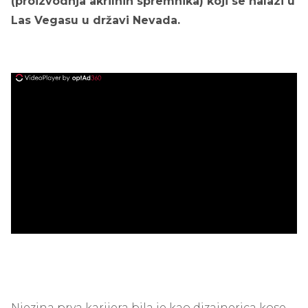
(proizvodnja akrilnih spremnika) koji se nalazi u
Las Vegasu u državi Nevada.
ad
Njezina prva karijera bila je kao dizajnerica kose.