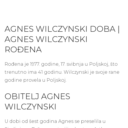
AGNES WILCZYNSKI DOBA |
AGNES WILCZYNSKI
ROĐENA
Rođena je 1977. godine, 17. svibnja u Poljskoj, što
trenutno ima 41 godinu. Wilczynski je svoje rane
godine provela u Poljskoj.
OBITELJ AGNES
WILCZYNSKI
U dobi od šest godina Agnes se preselila u