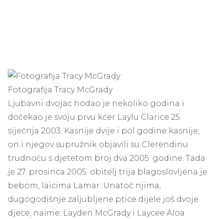
Fotografija Tracy McGrady
Ljubavni dvojac hodao je nekoliko godina i
dočekao je svoju prvu kćer Laylu Clarice 25.
siječnja 2003. Kasnije dvije i pol godine kasnije,
on i njegov supružnik objavili su Clerendinu
trudnoću s djetetom broj dva 2005. godine. Tada
je 27. prosinca 2005. obitelj trija blagoslovljena je
bebom, laicima Lamar. Unatoč njima,
dugogodišnje zaljubljene ptice dijele još dvoje
djece, naime; Layden McGrady i Laycee Aloa