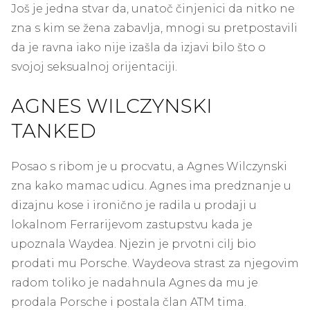
Još je jedna stvar da, unatoč činjenici da nitko ne
zna s kim se žena zabavlja, mnogi su pretpostavili
da je ravna iako nije izašla da izjavi bilo što o
svojoj seksualnoj orijentaciji.
AGNES WILCZYNSKI
TANKED
Posao s ribom je u procvatu, a Agnes Wilczynski
zna kako mamac udicu. Agnes ima predznanje u
dizajnu kose i ironično je radila u prodaji u
lokalnom Ferrarijevom zastupstvu kada je
upoznala Waydea. Njezin je prvotni cilj bio
prodati mu Porsche. Waydeova strast za njegovim
radom toliko je nadahnula Agnes da mu je
prodala Porsche i postala član ATM tima.