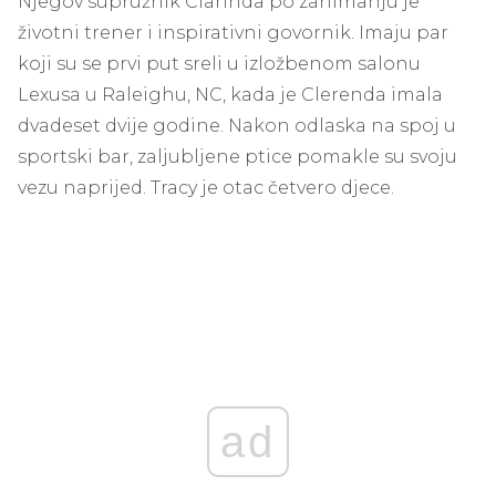
Njegov supružnik Clarinda po zanimanju je
životni trener i inspirativni govornik. Imaju par
koji su se prvi put sreli u izložbenom salonu
Lexusa u Raleighu, NC, kada je Clerenda imala
dvadeset dvije godine. Nakon odlaska na spoj u
sportski bar, zaljubljene ptice pomakle su svoju
vezu naprijed. Tracy je otac četvero djece.
ad