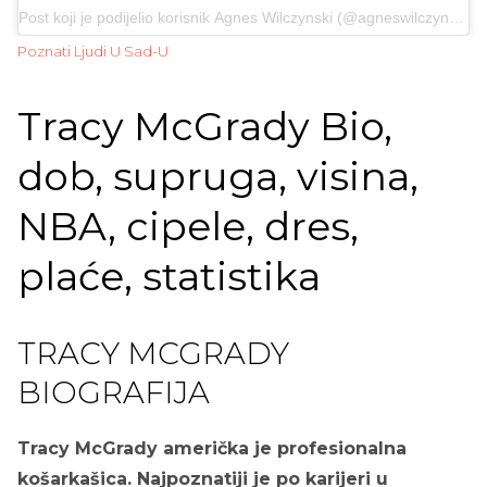
Post koji je podijelio korisnik
Agnes Wilczynski
(@agneswilczynski) 13. travnja 2019. u 13:38 PDT
Poznati Ljudi U Sad-U
Tracy McGrady Bio,
dob, supruga, visina,
NBA, cipele, dres,
plaće, statistika
TRACY MCGRADY
BIOGRAFIJA
Tracy McGrady američka je profesionalna
košarkašica. Najpoznatiji je po karijeri u