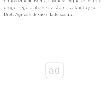
odnos između Bretta Raymera i Agnes nije ništa
drugo nego platonski. U stvari, istaknuto je da
Brett Agnes vidi kao mlađu sestru.
ad