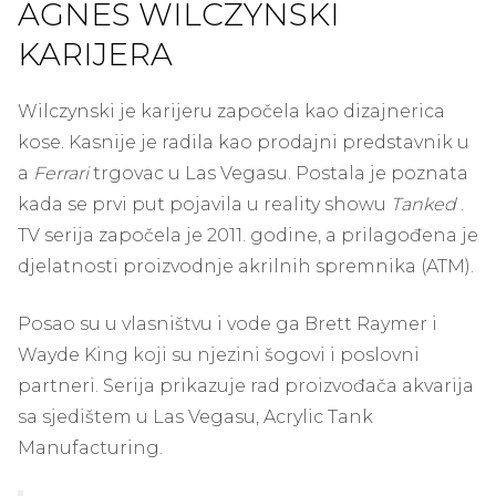
AGNES WILCZYNSKI
KARIJERA
Wilczynski je karijeru započela kao dizajnerica
kose. Kasnije je radila kao prodajni predstavnik u
a
Ferrari
trgovac u Las Vegasu. Postala je poznata
kada se prvi put pojavila u reality showu
Tanked
.
TV serija započela je 2011. godine, a prilagođena je
djelatnosti proizvodnje akrilnih spremnika (ATM).
Posao su u vlasništvu i vode ga Brett Raymer i
Wayde King koji su njezini šogovi i poslovni
partneri. Serija prikazuje rad proizvođača akvarija
sa sjedištem u Las Vegasu, Acrylic Tank
Manufacturing.