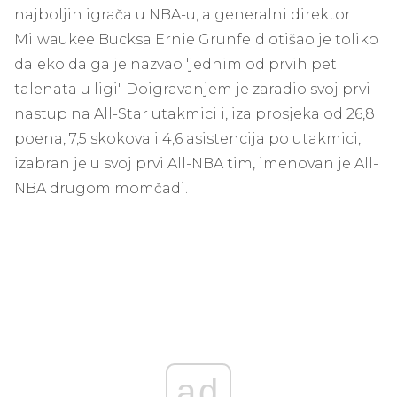
najboljih igrača u NBA-u, a generalni direktor
Milwaukee Bucksa Ernie Grunfeld otišao je toliko
daleko da ga je nazvao 'jednim od prvih pet
talenata u ligi'. Doigravanjem je zaradio svoj prvi
nastup na All-Star utakmici i, iza prosjeka od 26,8
poena, 7,5 skokova i 4,6 asistencija po utakmici,
izabran je u svoj prvi All-NBA tim, imenovan je All-
NBA drugom momčadi.
ad