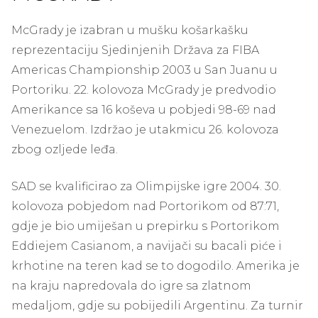
McGrady je izabran u mušku košarkašku
reprezentaciju Sjedinjenih Država za FIBA ​​
Americas Championship 2003 u San Juanu u
Portoriku. 22. kolovoza McGrady je predvodio
Amerikance sa 16 koševa u pobjedi 98-69 nad
Venezuelom. Izdržao je utakmicu 26. kolovoza
zbog ozljede leđa.
SAD se kvalificirao za Olimpijske igre 2004. 30.
kolovoza pobjedom nad Portorikom od 87:71,
gdje je bio umiješan u prepirku s Portorikom
Eddiejem Casianom, a navijači su bacali piće i
krhotine na teren kad se to dogodilo. Amerika je
na kraju napredovala do igre sa zlatnom
medaljom, gdje su pobijedili Argentinu. Za turnir